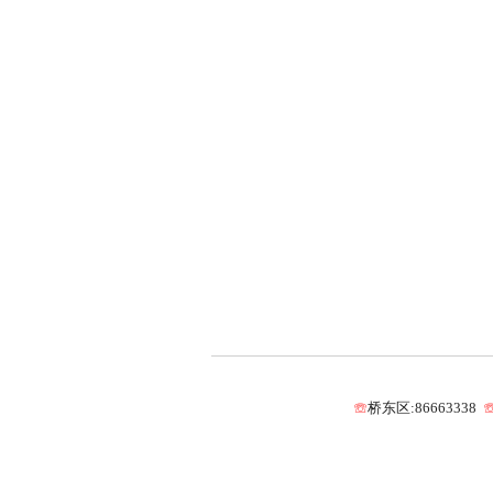
☏
桥东区:86663338