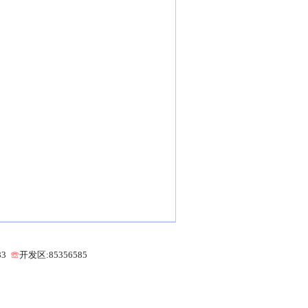
83
☏
开发区:85356585