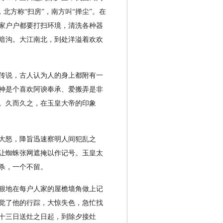
北方称“扫房”，南方叫“掸尘”。在
家户户都要打扫环境，清洗各种器
暗沟。大江南北，到处洋溢着欢欢
传说，古人认为人的身上都附有一
神是个喜欢阿谀奉承、爱搬弄是非
。久而久之，在玉皇大帝的印象
大怒，降旨迅速察明人间犯乱之
让蜘蛛张网遮掩以作记号。玉皇太
杀，一个不留。
狠地在每户人家的屋檐墙角做上记
觉了他的行踪，大惊失色，急忙找
十三日送灶之日起，到除夕接灶