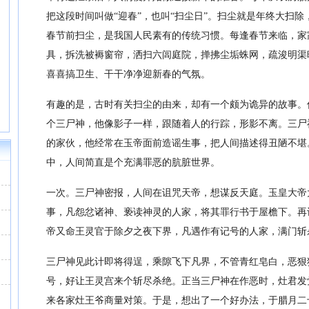
把这段时间叫做“迎春”，也叫“扫尘日”。扫尘就是年终大扫除，
春节前扫尘，是我国人民素有的传统习惯。每逢春节来临，家
具，拆洗被褥窗帘，洒扫六闾庭院，掸拂尘垢蛛网，疏浚明渠
喜喜搞卫生、干干净净迎新春的气氛。
有趣的是，古时有关扫尘的由来，却有一个颇为诡异的故事。
个三尸神，他像影子一样，跟随着人的行踪，形影不离。三尸
的家伙，他经常在玉帝面前造谣生事，把人间描述得丑陋不堪
中，人间简直是个充满罪恶的肮脏世界。
一次。三尸神密报，人间在诅咒天帝，想谋反天庭。玉皇大帝
事，凡怨忿诸神、亵读神灵的人家，将其罪行书于屋檐下。再
帝又命王灵官于除夕之夜下界，凡遇作有记号的人家，满门斩
三尸神见此计即将得逞，乘隙飞下凡界，不管青红皂白，恶狠
号，好让王灵宫来个斩尽杀绝。正当三尸神在作恶时，灶君发
来各家灶王爷商量对策。于是，想出了一个好办法，于腊月二