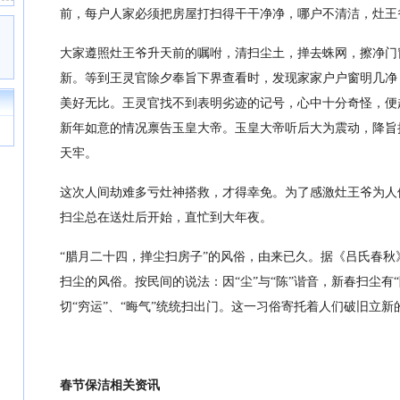
前，每户人家必须把房屋打扫得干干净净，哪户不清洁，灶王
大家遵照灶王爷升天前的嘱咐，清扫尘土，掸去蛛网，擦净门
新。等到王灵官除夕奉旨下界查看时，发现家家户户窗明几净
美好无比。王灵官找不到表明劣迹的记号，心中十分奇怪，便
新年如意的情况禀告玉皇大帝。玉皇大帝听后大为震动，降旨
天牢。
这次人间劫难多亏灶神搭救，才得幸免。为了感激灶王爷为人
扫尘总在送灶后开始，直忙到大年夜。
“腊月二十四，掸尘扫房子”的风俗，由来已久。据《吕氏春
扫尘的风俗。按民间的说法：因“尘”与“陈”谐音，新春扫尘有
切“穷运”、“晦气”统统扫出门。这一习俗寄托着人们破旧立
春节保洁相关资讯