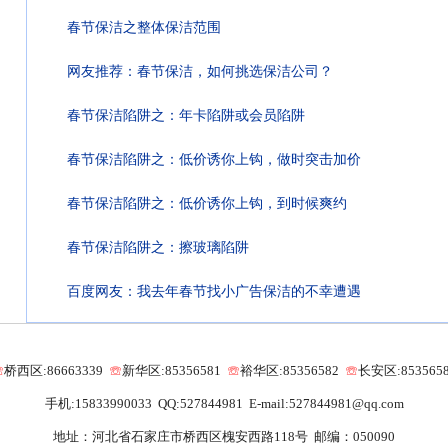
春节保洁之整体保洁范围
网友推荐：春节保洁，如何挑选保洁公司？
春节保洁陷阱之：年卡陷阱或会员陷阱
春节保洁陷阱之：低价诱你上钩，做时突击加价
春节保洁陷阱之：低价诱你上钩，到时候爽约
春节保洁陷阱之：擦玻璃陷阱
百度网友：我去年春节找小广告保洁的不幸遭遇
☏
桥西区:86663339
☏
新华区:85356581
☏
裕华区:85356582
☏
长安区:853565
手机:15833990033 QQ:527844981 E-mail:527844981@qq.com
地址：河北省石家庄市桥西区槐安西路118号 邮编：050090