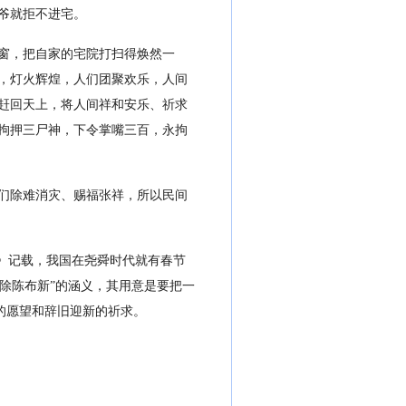
爷就拒不进宅。
窗，把自家的宅院打扫得焕然一
，灯火辉煌，人们团聚欢乐，人间
赶回天上，将人间祥和安乐、祈求
拘押三尸神，下令掌嘴三百，永拘
们除难消灾、赐福张祥，所以民间
秋》记载，我国在尧舜时代就有春节
“除陈布新”的涵义，其用意是要把一
新的愿望和辞旧迎新的祈求。