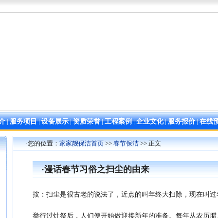
介
|
服务项目
|
设备展示
|
资质荣誉
|
工程案例
|
企业文化
|
服务报价
|
在线
·您的位置：
家家靓保洁首页
>>
春节保洁
>> 正文
·漫话春节习俗之扫尘的由来
按：扫尘是很古老的说法了，近点的叫年终大扫除，现在叫过
举行过灶祭后，人们便开始做迎接新年的准备。每年从农历腊