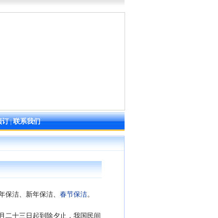
预订
|
联系我们
年保洁、新年保洁、
春节保洁
。
月二十三日起到除夕止，我国民间