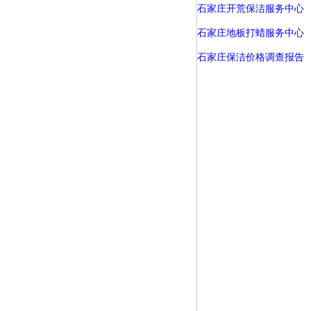
石家庄开荒保洁服务中心
石家庄地板打蜡服务中心
石家庄保洁价格调查报告